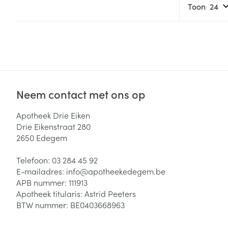
Haar
Toon
Gezichtsverzor
Pillendozen en
accessoires
Pigmentstoorni
Gevoelige huid
geïrriteerde hu
Gemengde hui
Neem contact met ons op
Doffe huid
Apotheek Drie Eiken
Toon meer
Drie Eikenstraat 280
2650
Edegem
Telefoon:
03 284 45 92
Snurken
E-mailadres:
info@
apotheekedegem.be
APB nummer:
111913
Apotheek titularis:
Astrid Peeters
BTW nummer:
BE0403668963