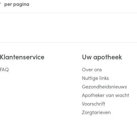
per pagina
ging
Supplementen
Insectenwe
Mondmaskers
middelen
ssen
 -
id
d
Klantenservice
Uw apotheek
FAQ
Over ons
Nuttige links
Gezondheidsnieuws
Apotheker van wacht
Zelfbruiner
Scheren
Voorschrift
Zorgtarieven