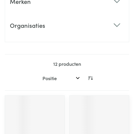
Merken
filter
Organisaties
filter
12
producten
Sorteer op: