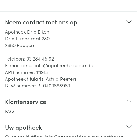
Neem contact met ons op
Apotheek Drie Eiken
Drie Eikenstraat 280
2650
Edegem
Telefoon:
03 284 45 92
E-mailadres:
info@
apotheekedegem.be
APB nummer:
111913
Apotheek titularis:
Astrid Peeters
BTW nummer:
BE0403668963
Klantenservice
FAQ
Uw apotheek
Over ons
Nuttige links
Gezondheidsnieuws
Apotheker