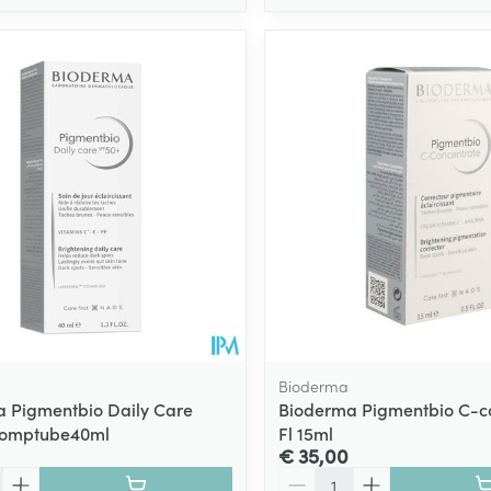
Bioderma
 Pigmentbio Daily Care
Bioderma Pigmentbio C-c
Pomptube40ml
Fl 15ml
€ 35,00
Aantal