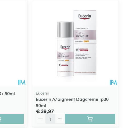
00+ 50ml
Eucerin
Eucerin A/pigment Dagcreme Ip30
50ml
€ 39,97
Aantal