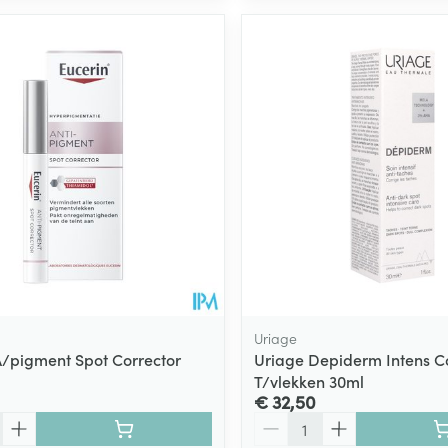
Uriage
A/pigment Spot Corrector
Uriage Depiderm Intens Co
T/vlekken 30ml
€ 32,50
Aantal