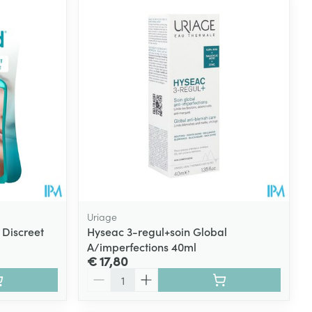
rende
Parfums en
geurproducten
Uriage
Discreet
Hyseac 3-regul+soin Global
A/imperfections 40ml
CBD
€ 17,80
Aantal