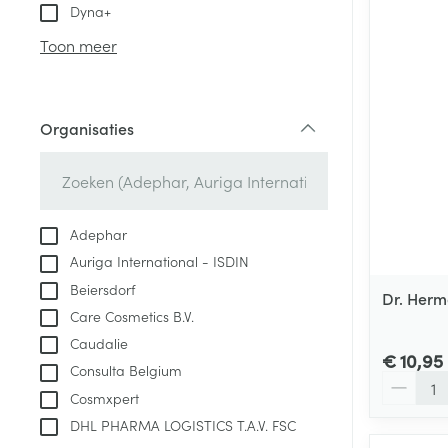
Aerosol toestel
kloven
Tabletten
Dyna+
Aerosol access
Blaren
Creme, gel en 
Toon meer
Zuurstof
Eelt
Eksteroog - lik
Ademhalingsste
Organisaties
Toon meer
filter
Spieren en gew
Specifiek voor
Adephar
Naalden en spu
Auriga International - ISDIN
Lichaamsverzo
Infecties
Beiersdorf
Spuiten
Dr. Herm
Deodorant
Care Cosmetics B.V.
Oplossing voor 
Gezichtsverzor
Caudalie
Naalden
€ 10,95
Luizen
Consulta Belgium
Aantal
Naalden voor i
Cosmxpert
pennaalden
DHL PHARMA LOGISTICS T.A.V. FSC
Diagnostica