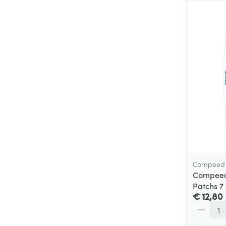
Compeed
Compeed 
Patchs 7
€ 12,80
Aantal