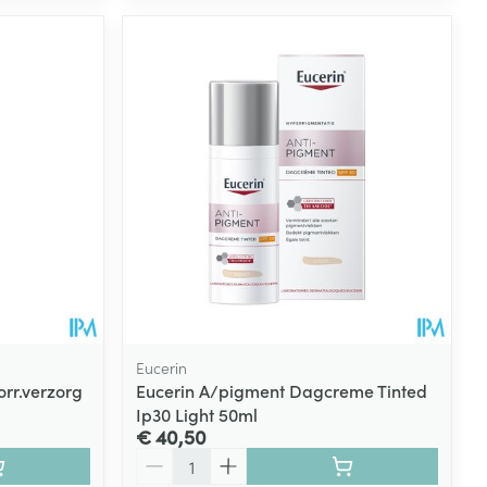
Eucerin
rr.verzorg
Eucerin A/pigment Dagcreme Tinted
Ip30 Light 50ml
€ 40,50
Aantal