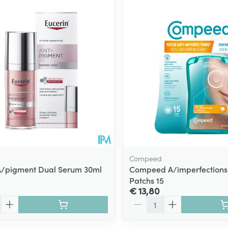
Toon meer
ging
Supplementen
Insectenwe
Mondmaskers
middelen
ssen
 -
id
d
Compeed
A/pigment Dual Serum 30ml
Compeed A/imperfections 
Patchs 15
Zelfbruiner
Scheren
€ 13,80
Aantal