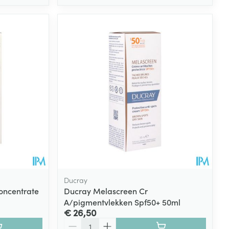
Ducray
oncentrate
Ducray Melascreen Cr
A/pigmentvlekken Spf50+ 50ml
€ 26,50
Aantal