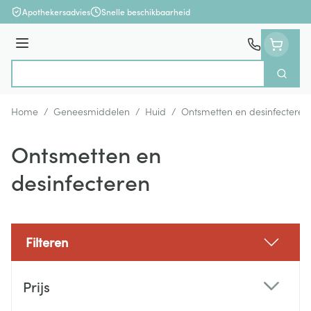
Ga naar de inhoud
Apothekersadvies
Snelle beschikbaarheid
Menu
Zoek
Product, merk, categorie...
Home
/
Geneesmiddelen
/
Huid
/
Ontsmetten en desinfecteren
Ontsmetten en
desinfecteren
Filteren
Doorgaan naar productlijst
Prijs
filter