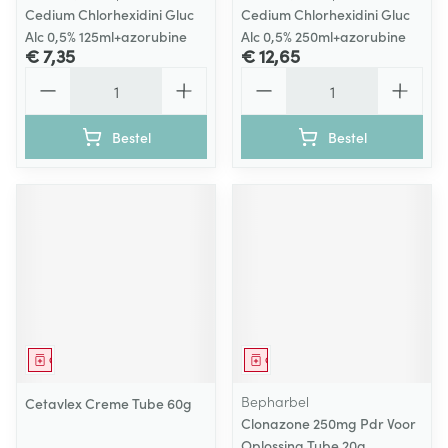
Cedium Chlorhexidini Gluc
Cedium Chlorhexidini Gluc
Alc 0,5% 125ml+azorubine
Alc 0,5% 250ml+azorubine
€ 7,35
€ 12,65
Aantal
Aantal
Bestel
Bestel
Geneesmiddel
Geneesmiddel
Bepharbel
Cetavlex Creme Tube 60g
Clonazone 250mg Pdr Voor
Oplossing Tube 20g