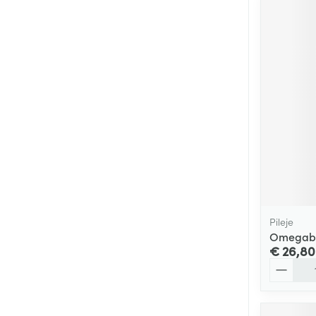
Pileje
Omegabi
€ 26,80
Aantal