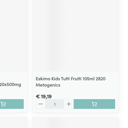
rende
Parfums en
geurproducten
Eskimo Kids Tutti Frutti 105ml 2820
 120x500mg
Metagenics
CBD
€ 19,19
Aantal