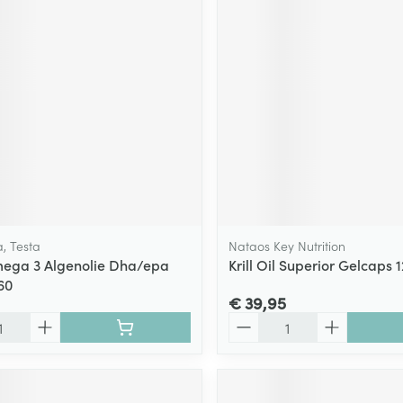
ging
Supplementen
Insectenwe
Mondmaskers
middelen
ssen
 -
id
d
, Testa
Nataos Key Nutrition
ega 3 Algenolie Dha/epa
Krill Oil Superior Gelcaps
60
Zelfbruiner
Scheren
€ 39,95
Aantal