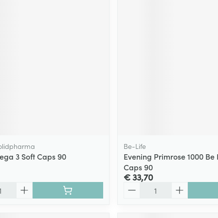
olidpharma
Be-Life
ga 3 Soft Caps 90
Evening Primrose 1000 Be L
Caps 90
€ 33,70
Aantal