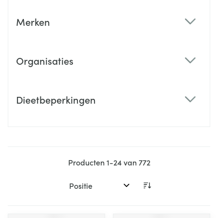
Merken
filter
Organisaties
filter
Dieetbeperkingen
filter
Producten
1
-
24
van
772
Sorteer op: