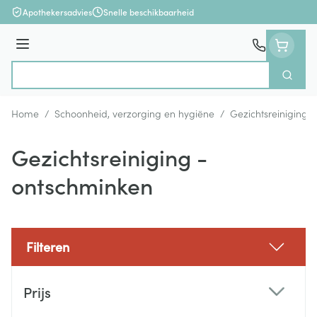
Ga naar de inhoud
Apothekersadvies
Snelle beschikbaarheid
Menu
Zoek
Product, merk, categorie...
Home
/
Schoonheid, verzorging en hygiëne
/
Gezichtsreiniging 
Gezichtsreiniging -
ontschminken
Filteren
Doorgaan naar productlijst
Prijs
filter