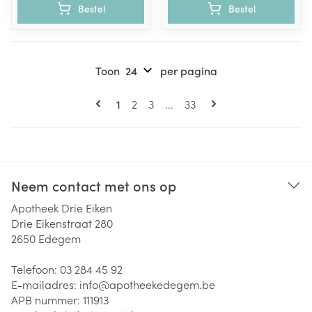
Bestel
Bestel
Toon
per pagina
Pagina's
U lees momenteel pagina
Pagina
Pagina
Pagina
1
2
3
...
33
Neem contact met ons op
Apotheek Drie Eiken
Drie Eikenstraat 280
2650
Edegem
Telefoon:
03 284 45 92
E-mailadres:
info@
apotheekedegem.be
APB nummer:
111913