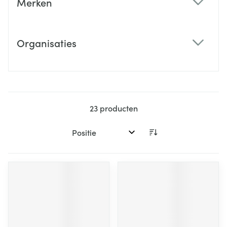
Merken
filter
Organisaties
filter
23
producten
Sorteer op: