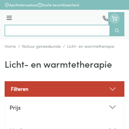
Ga naar de inhoud
Apothekersadvies
Snelle beschikbaarheid
Menu
Zoek
Product, merk, categorie...
Home
/
Natuur geneeskunde
/
Licht- en warmtetherapie
Licht- en warmtetherapie
Filteren
Doorgaan naar productlijst
Prijs
filter