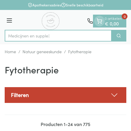
Dia 1 van 1
Ga naar de inhoud
Apothekersadvies
Snelle beschikbaarheid
0
0 artikelen
Menu
€ 0,00
Me
Zoek
Product, merk, categorie...
Home
/
Natuur geneeskunde
/
Fytotherapie
Fytotherapie
Filteren
Producten
1
-
24
van
775