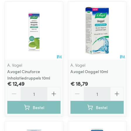
A. Vogel
A. Vogel
A.vogel Cinuforce
A.vogel Ooggel 10ml
Inhalatiedruppels 10ml
€ 12,49
€ 18,79
Aantal
Aantal
Bestel
Bestel