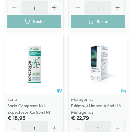
Aantal
Aantal
Bestel
Bestel
Soria
Metagenics
Soria Composor N12
Eskimo-3 Limoen 105ml 175
Expectosor Xxi 50ml Nf
Metagenics
€ 18,95
€ 22,79
Aantal
Aantal