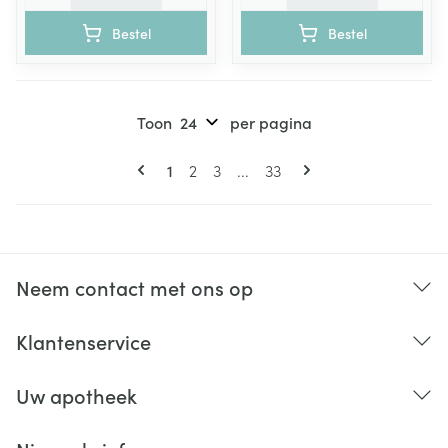
Bestel
Bestel
Toon
per pagina
Pagina's
U lees momenteel pagina
Pagina
Pagina
Pagina
1
2
3
...
33
Neem contact met ons op
Klantenservice
Uw apotheek