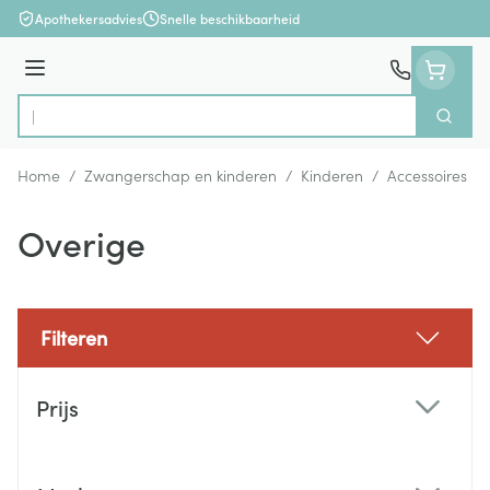
Ga naar de inhoud
Apothekersadvies
Snelle beschikbaarheid
Menu
Zoek
Product, merk, categorie...
Home
/
Zwangerschap en kinderen
/
Kinderen
/
Accessoires
/
Overige
Filteren
Doorgaan naar productlijst
Prijs
filter