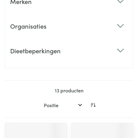
Merken
filter
Organisaties
filter
Dieetbeperkingen
filter
13
producten
Sorteer op: