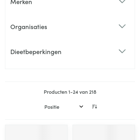
Merken
filter
Organisaties
filter
Dieetbeperkingen
filter
Producten
1
-
24
van
218
Sorteer op: