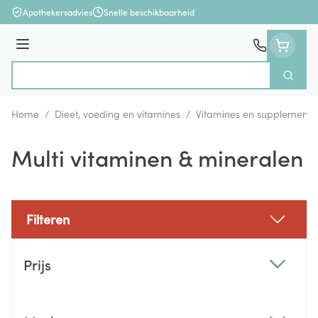
Ga naar de inhoud
Apothekersadvies
Snelle beschikbaarheid
Menu
Zoek
Product, merk, categorie...
Home
/
Dieet, voeding en vitamines
/
Vitamines en supplemente
Multi vitaminen & mineralen
Filteren
Doorgaan naar productlijst
Prijs
filter