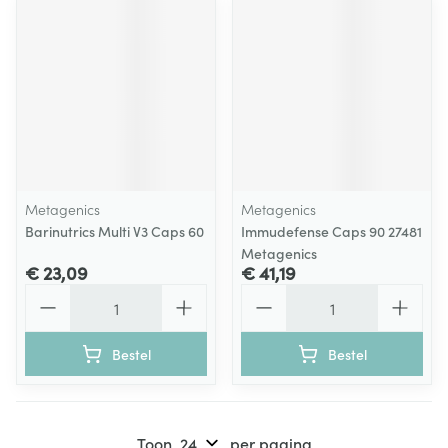
Metagenics
Metagenics
Barinutrics Multi V3 Caps 60
Immudefense Caps 90 27481
Metagenics
€ 23,09
€ 41,19
Aantal
Aantal
Bestel
Bestel
Toon
per pagina