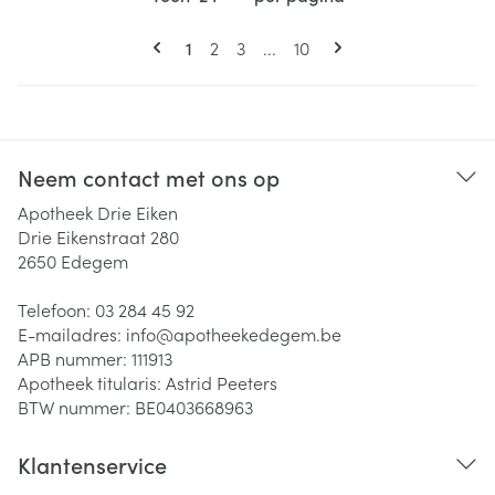
Pagina's
U lees momenteel pagina
Pagina
Pagina
Pagina
1
2
3
...
10
Neem contact met ons op
Apotheek Drie Eiken
Drie Eikenstraat 280
2650
Edegem
Telefoon:
03 284 45 92
E-mailadres:
info@
apotheekedegem.be
APB nummer:
111913
Apotheek titularis:
Astrid Peeters
BTW nummer:
BE0403668963
Klantenservice