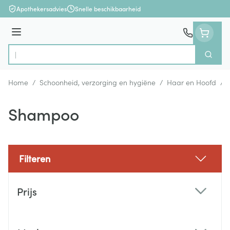
Ga naar de inhoud
Apothekersadvies
Snelle beschikbaarheid
Menu
Zoek
Product, merk, categorie...
Home
/
Schoonheid, verzorging en hygiëne
/
Haar en Hoofd
/
Shampoo
Filteren
Doorgaan naar productlijst
Prijs
filter