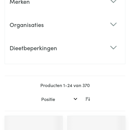
Merken
filter
Organisaties
filter
Dieetbeperkingen
filter
Producten
1
-
24
van
370
Sorteer op: