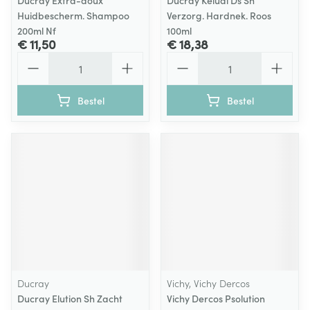
Ducray Extra-doux
Ducray Kelual Ds Sh
Huidbescherm. Shampoo
Verzorg. Hardnek. Roos
200ml Nf
100ml
€ 11,50
€ 18,38
Aantal
Aantal
Bestel
Bestel
Ducray
Vichy, Vichy Dercos
Ducray Elution Sh Zacht
Vichy Dercos Psolution