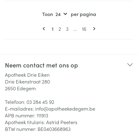
Toon
per pagina
Pagina's
U lees momenteel pagina
Pagina
Pagina
Pagina
1
2
3
...
16
Neem contact met ons op
Apotheek Drie Eiken
Drie Eikenstraat 280
2650
Edegem
Telefoon:
03 284 45 92
E-mailadres:
info@
apotheekedegem.be
APB nummer:
111913
Apotheek titularis:
Astrid Peeters
BTW nummer:
BE0403668963