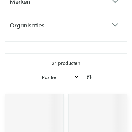
Merken
filter
Organisaties
filter
24
producten
Sorteer op: