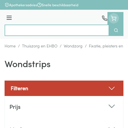
Ga naar de inhoud
Apothekersadvies
Snelle beschikbaarheid
Menu
Zoek
Product, merk, categorie...
Home
/
Thuiszorg en EHBO
/
Wondzorg
/
Fixatie, pleisters en s
Wondstrips
Filteren
Doorgaan naar productlijst
Prijs
filter