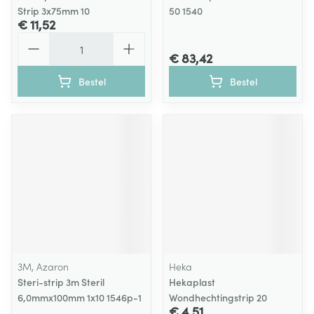
Strip 3x75mm 10
50 1540
€ 11,52
Aantal
€ 83,42
Bestel
Bestel
3M, Azaron
Heka
Steri-strip 3m Steril
Hekaplast
6,0mmx100mm 1x10 1546p-1
Wondhechtingstrip 20
€ 4,51