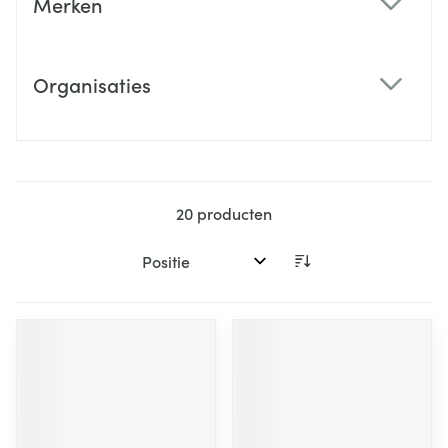
Merken
filter
Organisaties
filter
20
producten
Sorteer op: