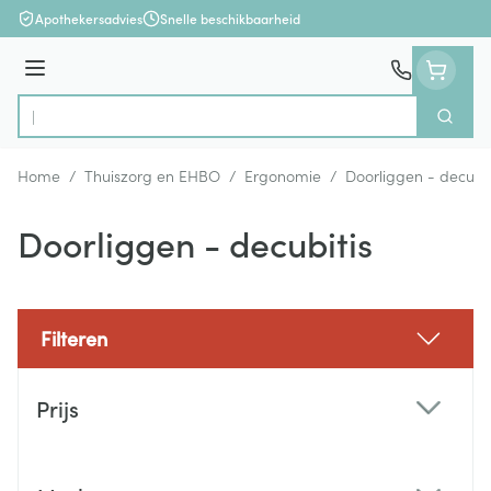
Ga naar de inhoud
Apothekersadvies
Snelle beschikbaarheid
Menu
Zoek
Product, merk, categorie...
Home
/
Thuiszorg en EHBO
/
Ergonomie
/
Doorliggen - decubit
Doorliggen - decubitis
Filteren
Doorgaan naar productlijst
Prijs
filter