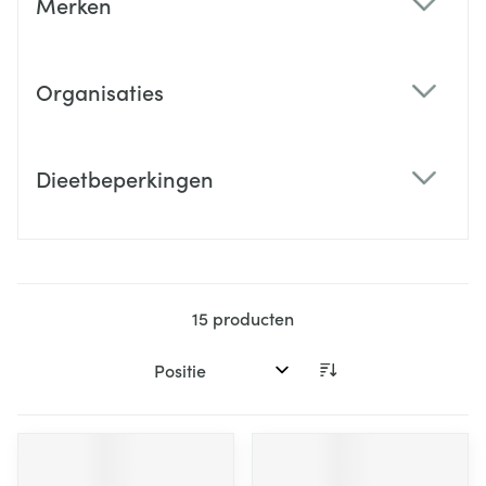
Merken
filter
Organisaties
filter
Dieetbeperkingen
filter
15
producten
Sorteer op: