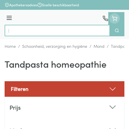
Ga naar de inhoud
Apothekersadvies
Snelle beschikbaarheid
Menu
Zoek
Product, merk, categorie...
Home
/
Schoonheid, verzorging en hygiëne
/
Mond
/
Tandpast
Tandpasta homeopathie
Filteren
Doorgaan naar productlijst
Prijs
filter