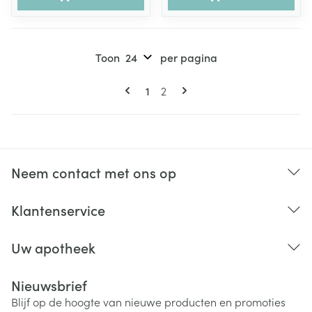
Toon
per pagina
Pagina's
U lees momenteel pagina
Pagina
1
2
Neem contact met ons op
Klantenservice
Uw apotheek
Nieuwsbrief
Blijf op de hoogte van nieuwe producten en promoties