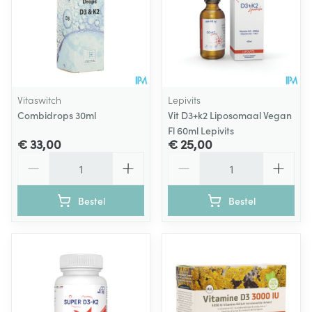
Vitaswitch
Lepivits
Combidrops 30ml
Vit D3+k2 Liposomaal Vegan
Fl 60ml Lepivits
€ 33,00
€ 25,00
Aantal
Aantal
Bestel
Bestel