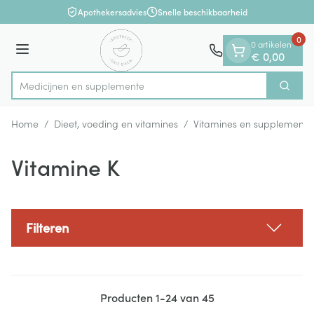
Dia 1 van 1
Ga naar de inhoud
Apothekersadvies
Snelle beschikbaarheid
0
0 artikelen
Menu
€ 0,00
Medic
Zoek
Product, merk, categorie...
Home
/
Dieet, voeding en vitamines
/
Vitamines en supplemente
Vitamine K
Filteren
Producten
1
-
24
van
45