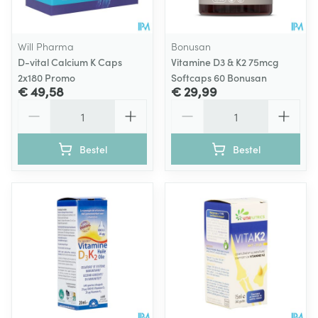
Will Pharma
Bonusan
D-vital Calcium K Caps
Vitamine D3 & K2 75mcg
2x180 Promo
Softcaps 60 Bonusan
€ 49,58
€ 29,99
Aantal
Aantal
Bestel
Bestel