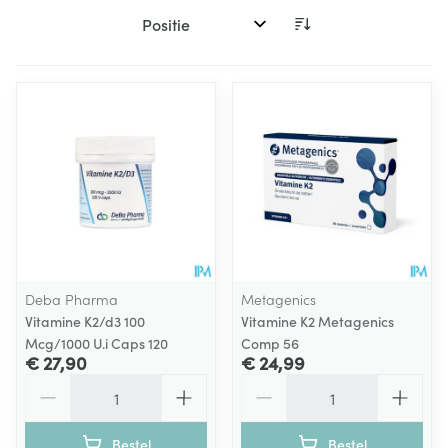
Sorteer op:
Deba Pharma
Metagenics
Vitamine K2/d3 100
Vitamine K2 Metagenics
Mcg/1000 U.i Caps 120
Comp 56
€ 27,90
€ 24,99
Aantal
Aantal
Bestel
Bestel