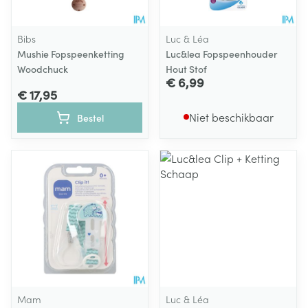
Bibs
Luc & Léa
Mushie Fopspeenketting
Luc&lea Fopspeenhouder
Woodchuck
Hout Stof
€ 6,99
€ 17,95
Niet beschikbaar
Bestel
Mam
Luc & Léa