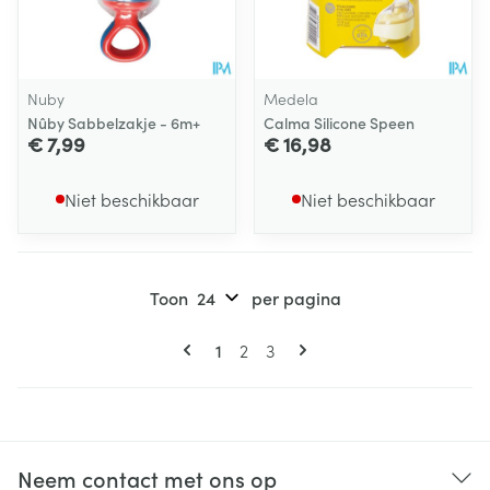
Nuby
Medela
Nûby Sabbelzakje - 6m+
Calma Silicone Speen
€ 7,99
€ 16,98
Niet beschikbaar
Niet beschikbaar
Toon
per pagina
Pagina's
U lees momenteel pagina
Pagina
Pagina
1
2
3
Neem contact met ons op