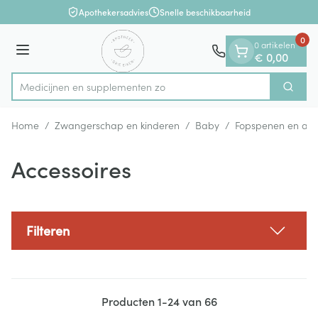
Dia 1 van 1
Ga naar de inhoud
Apothekersadvies
Snelle beschikbaarheid
0
0 artikelen
Menu
€ 0,00
Medicijnen e
Zoek
Product, merk, categorie...
Home
/
Zwangerschap en kinderen
/
Baby
/
Fopspenen en acc
Accessoires
Filteren
Producten
1
-
24
van
66