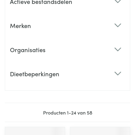
Actieve bestandsdelen
filter
Merken
filter
Organisaties
filter
Dieetbeperkingen
filter
Producten
1
-
24
van
58