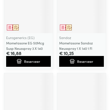
Geneesmiddel
Op voorschrift
Geneesmiddel
Op voorschrift
Eurogenerics (EG)
Sandoz
Mometasone EG 50Mcg
Mometasone Sandoz
Susp Neusspray 3 X 140
Neusspray 1 X 140 1 Fl
€ 16,88
€ 10,25
Reserveer
Reserveer