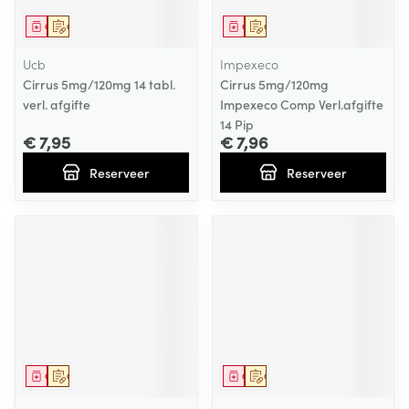
Geneesmiddel
Op voorschrift
Geneesmiddel
Op voorschrift
Ucb
Impexeco
Cirrus 5mg/120mg 14 tabl.
Cirrus 5mg/120mg
verl. afgifte
Impexeco Comp Verl.afgifte
14 Pip
€ 7,95
€ 7,96
Reserveer
Reserveer
Geneesmiddel
Op voorschrift
Geneesmiddel
Op voorschrift