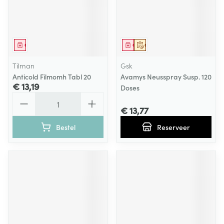
Geneesmiddel
Geneesmiddel
Op voorschrift
Tilman
Gsk
Anticold Filmomh Tabl 20
Avamys Neusspray Susp. 120
€ 13,19
Doses
Aantal
€ 13,77
Bestel
Reserveer