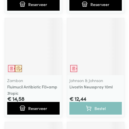
Reserveer
Reserveer
Geneesmiddel
Op voorschrift
Geneesmiddel
Zambon
Johnson & Johnson
Fluimucil Antibiotic Fl3+amp
Livostin Neusspray 10ml
3topic
€ 14,58
€ 12,44
Reserveer
Bestel