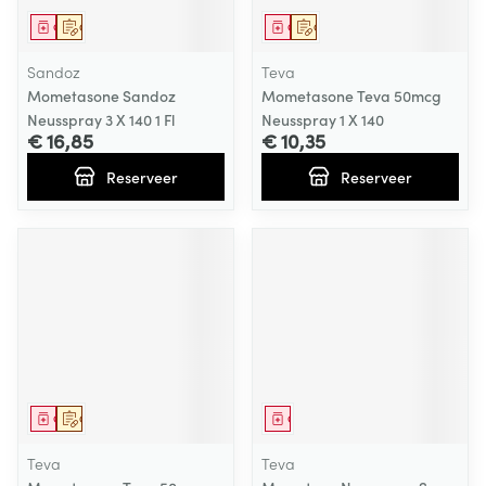
Geneesmiddel
Op voorschrift
Geneesmiddel
Op voorschrift
Sandoz
Teva
Mometasone Sandoz
Mometasone Teva 50mcg
Neusspray 3 X 140 1 Fl
Neusspray 1 X 140
€ 16,85
€ 10,35
Reserveer
Reserveer
Geneesmiddel
Op voorschrift
Geneesmiddel
Teva
Teva