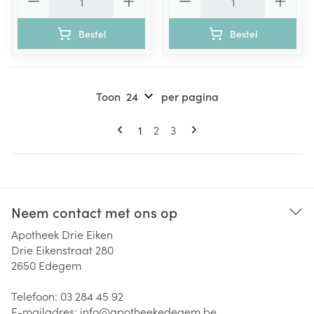
Bestel
Bestel
Toon
per pagina
Pagina's
U lees momenteel pagina
Pagina
Pagina
1
2
3
Neem contact met ons op
Apotheek Drie Eiken
Drie Eikenstraat 280
2650
Edegem
Telefoon:
03 284 45 92
E-mailadres:
info@
apotheekedegem.be