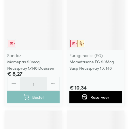
Geneesmiddel
Geneesmiddel
Op voorschrift
Sandoz
Eurogenerics (EG)
Momepax 50mcg
Mometasone EG 50Mcg
Neusspray 1x140 Dosissen
Susp Neusspray 1 X 140
€ 8,27
Aantal
€ 10,34
Bestel
Reserveer