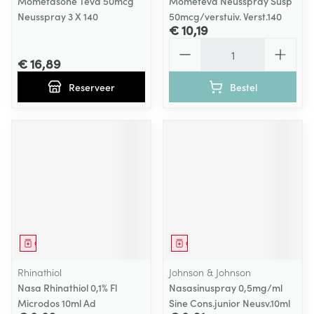
Mometasone Teva 50mcg
Mometeva Neusspray Susp
Neusspray 3 X 140
50mcg/verstuiv. Verst.140
€ 10,19
Aantal
€ 16,89
Reserveer
Bestel
Geneesmiddel
Geneesmiddel
Rhinathiol
Johnson & Johnson
Nasa Rhinathiol 0,1% Fl
Nasasinuspray 0,5mg/ml
Microdos 10ml Ad
Sine Cons.junior Neusv.10ml