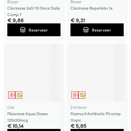
Bayer
Bayer
Clarinase 240/10 Once Daily
Clarinase Repetabs 14
Comp 7
€ 9,86
€ 9,21
Reserveer
Reserveer
Geneesmiddel
Op voorschrift
Geneesmiddel
Op voorschrift
Gsk
Zambon
Flixonase Aqua Doses
Fluimucil Antibiotic Fl1+amp
120x50mcg
1topic
€ 10,14
€ 5,85