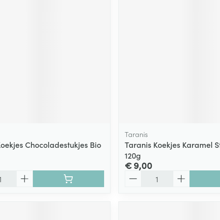
ging
Supplementen
Insectenwe
Mondmaskers
middelen
ssen
 -
id
d
Taranis
Koekjes Chocoladestukjes Bio
Taranis Koekjes Karamel St
120g
Zelfbruiner
Scheren
€ 9,00
Aantal