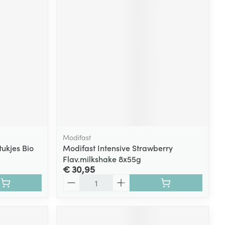
rende
Parfums en
geurproducten
Modifast
ukjes Bio
Modifast Intensive Strawberry
Flav.milkshake 8x55g
CBD
€ 30,95
Aantal