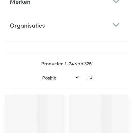
Merken
filter
Organisaties
filter
Producten
1
-
24
van
325
Sorteer op: