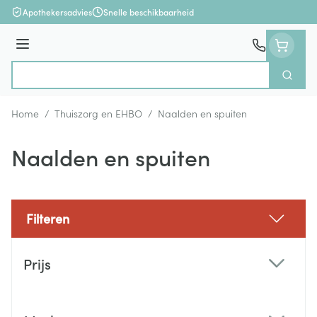
Ga naar de inhoud
Apothekersadvies
Snelle beschikbaarheid
Menu
Zoek
Product, merk, categorie...
Home
/
Thuiszorg en EHBO
/
Naalden en spuiten
Naalden en spuiten
Filteren
Doorgaan naar productlijst
Prijs
filter