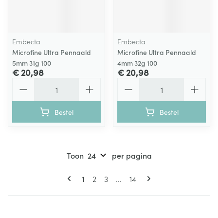
Embecta
Embecta
Microfine Ultra Pennaald
Microfine Ultra Pennaald
5mm 31g 100
4mm 32g 100
€ 20,98
€ 20,98
Aantal
Aantal
Bestel
Bestel
Toon
per pagina
Pagina's
U lees momenteel pagina
Pagina
Pagina
Pagina
1
2
3
...
14