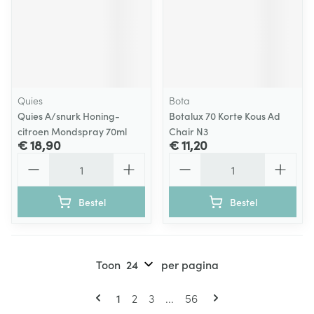
Quies
Bota
Quies A/snurk Honing-
Botalux 70 Korte Kous Ad
citroen Mondspray 70ml
Chair N3
€ 18,90
€ 11,20
Aantal
Aantal
Bestel
Bestel
Toon
per pagina
Pagina's
U lees momenteel pagina
Pagina
Pagina
Pagina
1
2
3
...
56