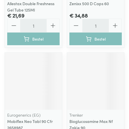
Allestax Double Freshness
Zenixx 500 D Caps 60
Gel Tube 125Ml
€ 21,69
€ 34,88
Aantal
Aantal
Bestel
Bestel
Eurogenerics (EG)
Trenker
Mobiflex Neo Tabl 90 Cfr
Bioglucosamine Max Nf
2658987
Zakje 90