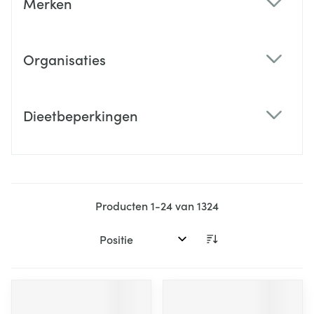
Merken
filter
Organisaties
filter
Dieetbeperkingen
filter
Producten
1
-
24
van
1324
Sorteer op: