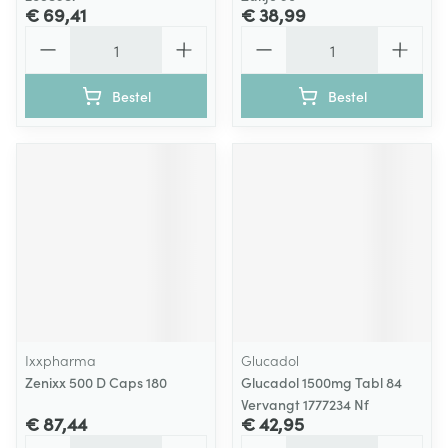
€ 69,41
€ 38,99
Aantal
Aantal
Bestel
Bestel
Ixxpharma
Glucadol
Zenixx 500 D Caps 180
Glucadol 1500mg Tabl 84
Vervangt 1777234 Nf
€ 87,44
€ 42,95
Aantal
Aantal