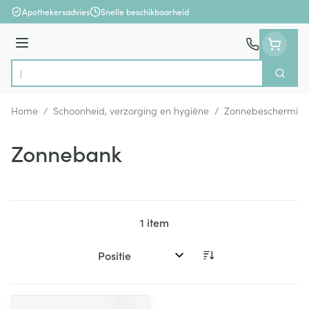
Ga naar de inhoud
Apothekersadvies
Snelle beschikbaarheid
Menu
Zoek
Product, merk, categorie...
Home
/
Schoonheid, verzorging en hygiëne
/
Zonnebeschermin
Zonnebank
1
item
Sorteer op: