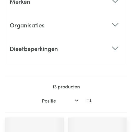
Merken
filter
Organisaties
filter
Dieetbeperkingen
filter
13
producten
Sorteer op: