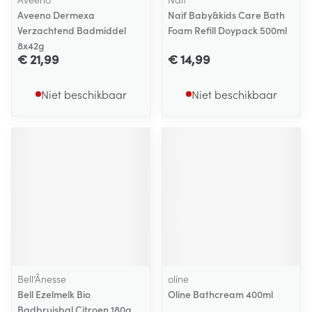
Aveeno Dermexa
Naif Baby&kids Care Bath
Verzachtend Badmiddel
Foam Refill Doypack 500ml
8x42g
€ 21,99
€ 14,99
Niet beschikbaar
Niet beschikbaar
Bell’Ânesse
oline
Bell Ezelmelk Bio
Oline Bathcream 400ml
Badbruisbal Citroen 180g