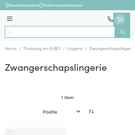
Ga naar de inhoud
Apothekersadvies
Snelle beschikbaarheid
Menu
Zoek
Product, merk, categorie...
Home
/
Thuiszorg en EHBO
/
Lingerie
/
Zwangerschapslingerie
Zwangerschapslingerie
1
item
Sorteer op: