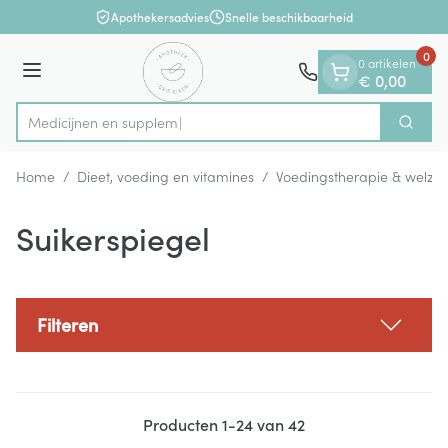
Dia 1 van 1
Ga naar de inhoud
Apothekersadvies
Snelle beschikbaarheid
0
0 artikelen
Menu
€ 0,00
Me
Zoek
Product, merk, categorie...
Home
/
Dieet, voeding en vitamines
/
Voedingstherapie & welzijn
Suikerspiegel
Filteren
Producten
1
-
24
van
42