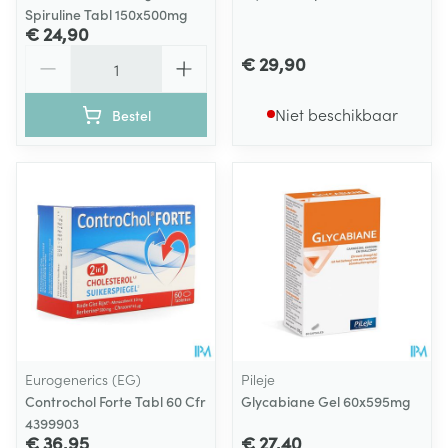
Spiruline Tabl 150x500mg
€ 24,90
Aantal
€ 29,90
Niet beschikbaar
Bestel
Eurogenerics (EG)
Pileje
Controchol Forte Tabl 60 Cfr
Glycabiane Gel 60x595mg
4399903
€ 36,95
€ 27,40