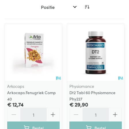
Sorteer op:
Arkocaps
Physiomance
Arkocaps Fenugriek Comp
Dt2 Tabl 60 Physiomance
40
Phy227
€ 12,74
€ 29,90
Aantal
Aantal
Bestel
Bestel