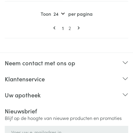
Toon
per pagina
Pagina's
U lees momenteel pagina
Pagina
1
2
Neem contact met ons op
Klantenservice
Uw apotheek
Nieuwsbrief
Blijf op de hoogte van nieuwe producten en promoties
E-mail adres