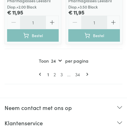
Pharmaglasses Leesbril
Pharmaglasses Leesbril
Diop.+2.00 Black
Diop.+3.50 Black
€ 11,95
€ 11,95
Aantal
Aantal
Bestel
Bestel
Toon
per pagina
Pagina's
U lees momenteel pagina
Pagina
Pagina
Pagina
1
2
3
...
34
Neem contact met ons op
Klantenservice