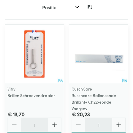
Sorteer op:
Vitry
RuschCare
Brillen Schroevendraaier
Ruschcare Ballonsonde
Brillant+ Ch22+sonde
Voorgev
€ 13,70
€ 20,23
Aantal
Aantal