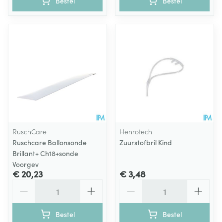
Bestel
Bestel
RuschCare
Henrotech
Ruschcare Ballonsonde
Zuurstofbril Kind
Brillant+ Ch18+sonde
Voorgev
€ 20,23
€ 3,48
Aantal
Aantal
Bestel
Bestel