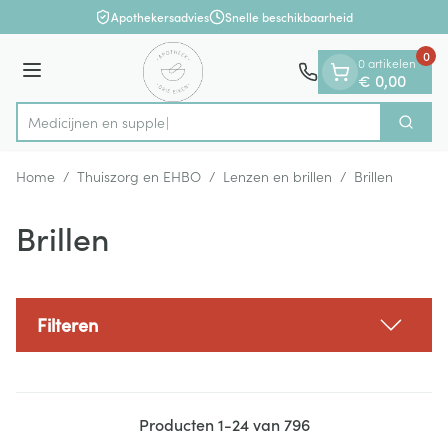
Dia 1 van 1
Ga naar de inhoud
Apothekersadvies
Snelle beschikbaarheid
0
0 artikelen
Menu
€ 0,00
Med
Zoek
Product, merk, categorie...
Home
/
Thuiszorg en EHBO
/
Lenzen en brillen
/
Brillen
Brillen
Filteren
Producten
1
-
24
van
796