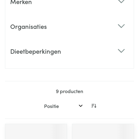
Merken
filter
Organisaties
filter
Dieetbeperkingen
filter
9
producten
Sorteer op: