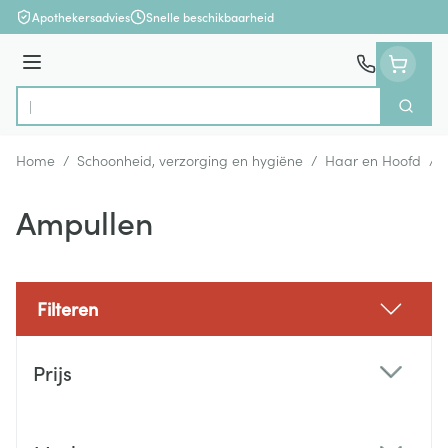
Ga naar de inhoud
Apothekersadvies
Snelle beschikbaarheid
Menu
Zoek
Product, merk, categorie...
Home
/
Schoonheid, verzorging en hygiëne
/
Haar en Hoofd
/
Ampullen
Filteren
Doorgaan naar productlijst
Prijs
filter