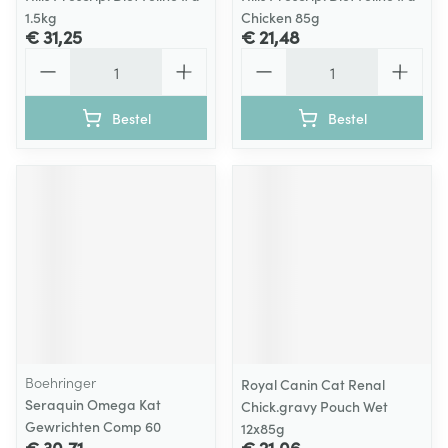
1.5kg
Chicken 85g
€ 31,25
€ 21,48
Aantal
Aantal
Bestel
Bestel
Boehringer
Royal Canin Cat Renal
Seraquin Omega Kat
Chick.gravy Pouch Wet
Gewrichten Comp 60
12x85g
€ 30,71
€ 21,06