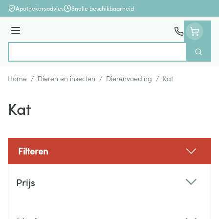
Ga naar de inhoud
Apothekersadvies
Snelle beschikbaarheid
Menu
Zoek
Product, merk, categorie...
Home
/
Dieren en insecten
/
Dierenvoeding
/
Kat
Kat
Filteren
Doorgaan naar productlijst
Prijs
filter