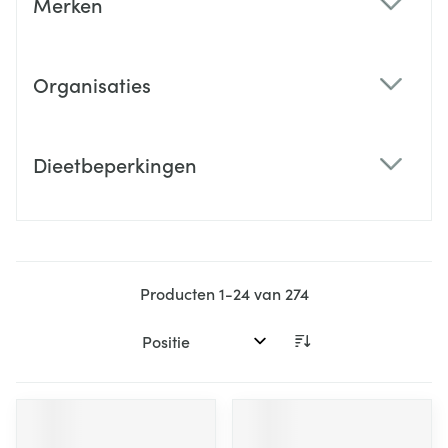
Merken
filter
Organisaties
filter
Dieetbeperkingen
filter
Producten
1
-
24
van
274
Sorteer op: