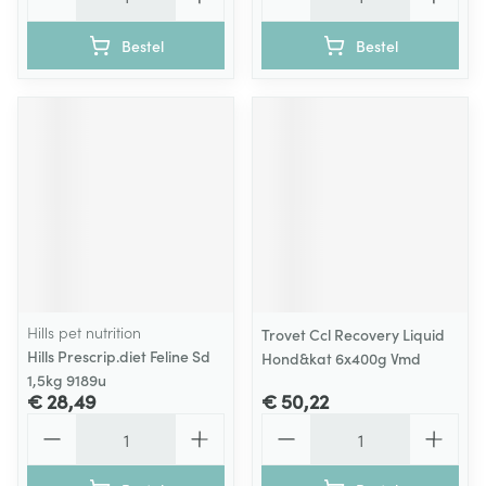
Bestel
Bestel
Hills pet nutrition
Trovet Ccl Recovery Liquid
Hills Prescrip.diet Feline Sd
Hond&kat 6x400g Vmd
1,5kg 9189u
€ 28,49
€ 50,22
Aantal
Aantal