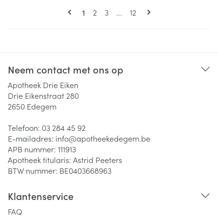
Pagina's
U lees momenteel pagina
Pagina
Pagina
Pagina
1
2
3
...
12
Neem contact met ons op
Apotheek Drie Eiken
Drie Eikenstraat 280
2650
Edegem
Telefoon:
03 284 45 92
E-mailadres:
info@
apotheekedegem.be
APB nummer:
111913
Apotheek titularis:
Astrid Peeters
BTW nummer:
BE0403668963
Klantenservice
FAQ