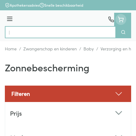
Ga naar de inhoud
Apothekersadvies
Snelle beschikbaarheid
Menu
Zoek
Product, merk, categorie...
Home
/
Zwangerschap en kinderen
/
Baby
/
Verzorging en hyg
Zonnebescherming
Filteren
Doorgaan naar productlijst
Prijs
filter