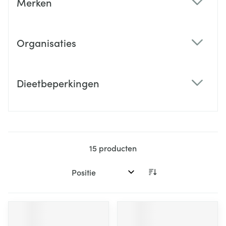
Merken
filter
Organisaties
filter
Dieetbeperkingen
filter
15
producten
Sorteer op: