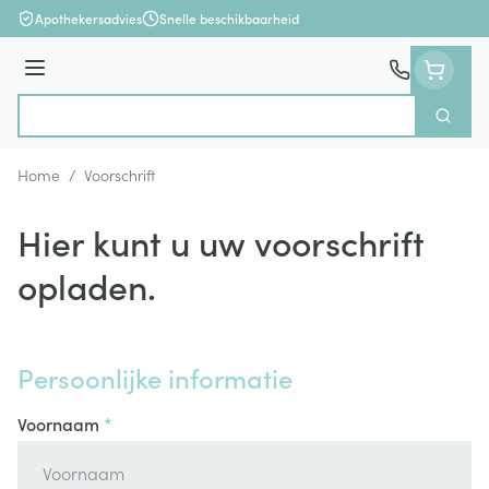
Ga naar de inhoud
Apothekersadvies
Snelle beschikbaarheid
Menu
Zoek
Product, merk, categorie...
Home
/
Voorschrift
Hier kunt u uw voorschrift
opladen.
Persoonlijke informatie
Voornaam