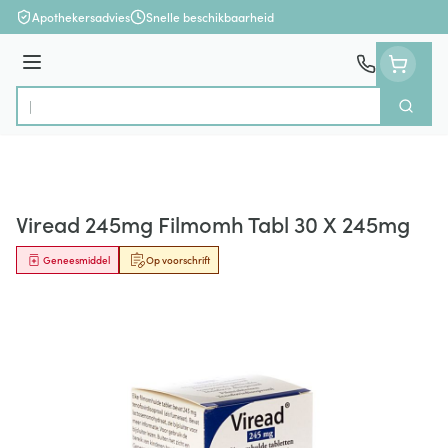
Ga naar de inhoud
Apothekersadvies
Snelle beschikbaarheid
Menu
Zoek
Product, merk, categorie...
Viread 245mg Filmomh Tabl 30 X 245mg
Geneesmiddel
Op voorschrift