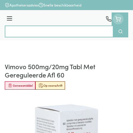
Ga naar de inhoud
Apothekersadvies
Snelle beschikbaarheid
Menu
Zoek
Product, merk, categorie...
Vimovo 500mg/20mg Tabl Met
Gereguleerde Afl 60
Geneesmiddel
Op voorschrift