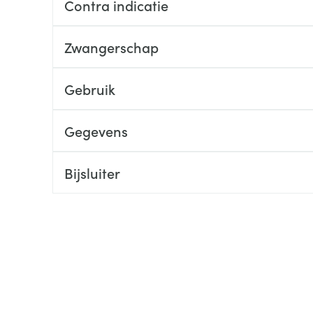
Contra indicatie
ging
Supplementen
Insectenwe
Mondmaskers
middelen
Zwangerschap
ssen
 -
Gebruik
id
d
Gegevens
Bijsluiter
Zelfbruiner
Scheren