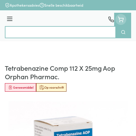
Ga naar de inhoud
Apothekersadvies
Snelle beschikbaarheid
Menu
Zoek
Product, merk, categorie...
Tetrabenazine Comp 112 X 25mg Aop
Orphan Pharmac.
Geneesmiddel
Op voorschrift