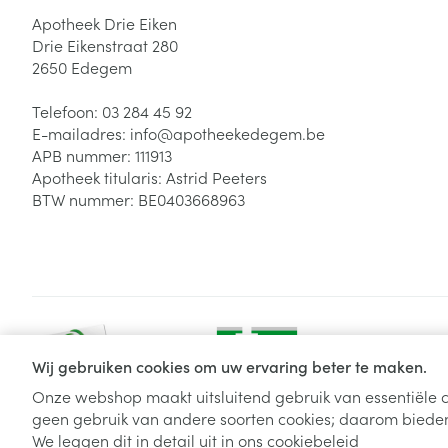
Apotheek Drie Eiken
Drie Eikenstraat 280
2650
Edegem
Telefoon:
03 284 45 92
E-mailadres:
info@
apotheekedegem.be
APB nummer:
111913
Apotheek titularis:
Astrid Peeters
BTW nummer:
BE0403668963
Wij gebruiken cookies om uw ervaring beter te maken.
Onze webshop maakt uitsluitend gebruik van essentiële c
geen gebruik van andere soorten cookies; daarom bieden
Algemene verkoopsvoorwaarden
Privacy disclaimer
Cookie
We leggen dit in detail uit in ons
cookiebeleid