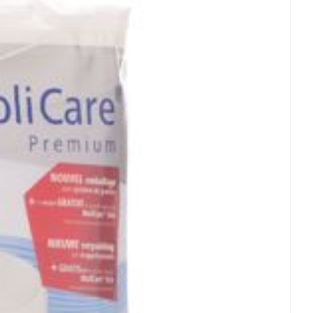
rende
Parfums en
geurproducten
CBD