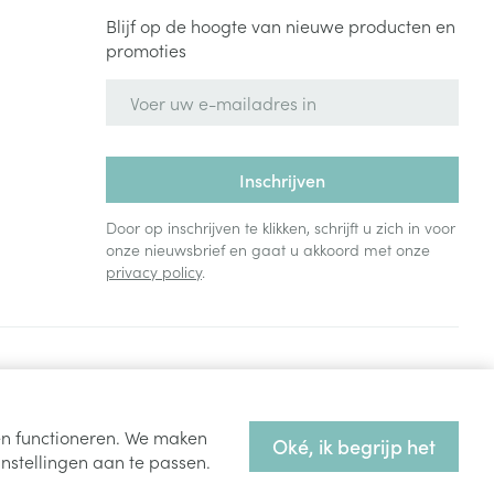
Blijf op de hoogte van nieuwe producten en
promoties
E-mail adres
Inschrijven
Door op inschrijven te klikken, schrijft u zich in voor
onze nieuwsbrief en gaat u akkoord met onze
privacy policy
.
ten functioneren. We maken
Oké, ik begrijp het
nstellingen aan te passen.