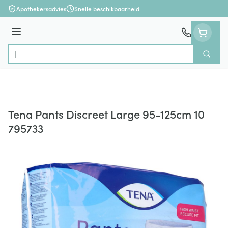
Ga naar de inhoud
Apothekersadvies
Snelle beschikbaarheid
Menu
Zoek
Product, merk, categorie...
Tena Pants Discreet Large 95-125cm 10
795733