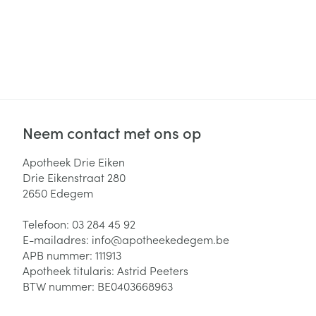
Haar
Gezichtsverzor
Pillendozen en
accessoires
Pigmentstoorni
Gevoelige huid
geïrriteerde hu
Gemengde hui
Neem contact met ons op
Doffe huid
Apotheek Drie Eiken
Toon meer
Drie Eikenstraat 280
2650
Edegem
Telefoon:
03 284 45 92
Snurken
E-mailadres:
info@
apotheekedegem.be
APB nummer:
111913
Apotheek titularis:
Astrid Peeters
BTW nummer:
BE0403668963