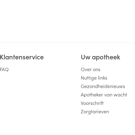
ging
Supplementen
Insectenwe
Mondmaskers
middelen
ssen
 -
id
d
Klantenservice
Uw apotheek
FAQ
Over ons
Nuttige links
Gezondheidsnieuws
Apotheker van wacht
Zelfbruiner
Scheren
Voorschrift
Zorgtarieven