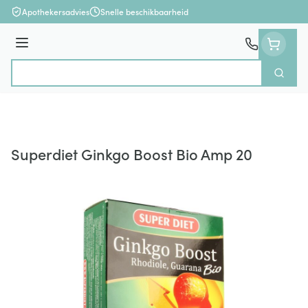
Ga naar de inhoud
Apothekersadvies
Snelle beschikbaarheid
Menu
Zoek
Product, merk, categorie...
Superdiet Ginkgo Boost Bio Amp 20