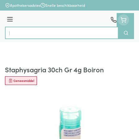
Ga naar de inhoud
Apothekersadvies
Snelle beschikbaarheid
Menu
Zoek
Product, merk, categorie...
Staphysagria 30ch Gr 4g Boiron
Geneesmiddel