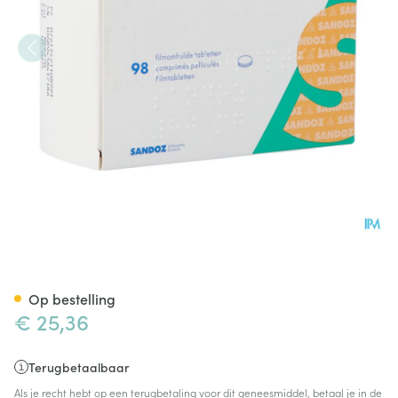
Sitagliptin Sandoz 50mg Film
Op bestelling
€ 25,36
Terugbetaalbaar
Als je recht hebt op een terugbetaling voor dit geneesmiddel, betaal je in de