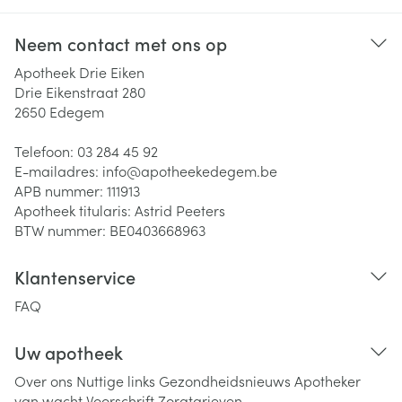
Neem contact met ons op
Apotheek Drie Eiken
Drie Eikenstraat 280
2650
Edegem
Telefoon:
03 284 45 92
E-mailadres:
info@
apotheekedegem.be
APB nummer:
111913
Apotheek titularis:
Astrid Peeters
BTW nummer:
BE0403668963
Klantenservice
FAQ
Uw apotheek
Over ons
Nuttige links
Gezondheidsnieuws
Apotheker
van wacht
Voorschrift
Zorgtarieven