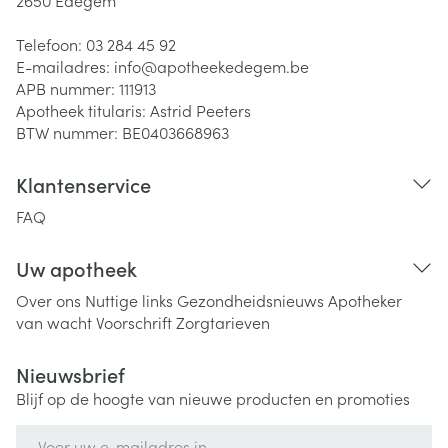
2650
Edegem
Telefoon:
03 284 45 92
E-mailadres:
info@
apotheekedegem.be
APB nummer:
111913
Apotheek titularis:
Astrid Peeters
BTW nummer:
BE0403668963
Klantenservice
FAQ
Uw apotheek
Over ons
Nuttige links
Gezondheidsnieuws
Apotheker
van wacht
Voorschrift
Zorgtarieven
Nieuwsbrief
Blijf op de hoogte van nieuwe producten en promoties
E-mail adres