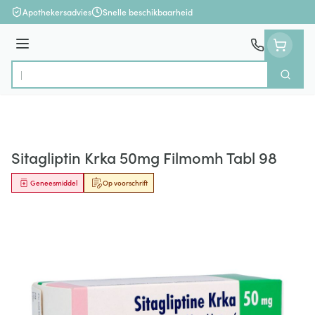
Ga naar de inhoud
Apothekersadvies
Snelle beschikbaarheid
Menu
Zoek
Product, merk, categorie...
Sitagliptin Krka 50mg Filmomh Tabl 98
Geneesmiddel
Op voorschrift