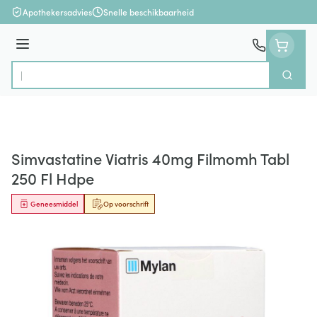
Ga naar de inhoud
Apothekersadvies
Snelle beschikbaarheid
Menu
Zoek
Product, merk, categorie...
Simvastatine Viatris 40mg Filmomh Tabl
250 Fl Hdpe
Geneesmiddel
Op voorschrift