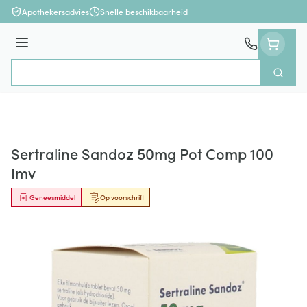
Ga naar de inhoud
Apothekersadvies
Snelle beschikbaarheid
Menu
Zoek
Product, merk, categorie...
Sertraline Sandoz 50mg Pot Comp 100
Imv
Geneesmiddel
Op voorschrift