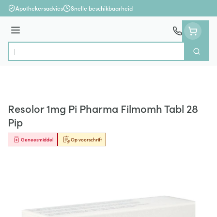
Ga naar de inhoud
Apothekersadvies
Snelle beschikbaarheid
Menu
Zoek
Product, merk, categorie...
Resolor 1mg Pi Pharma Filmomh Tabl 28
Pip
Geneesmiddel
Op voorschrift