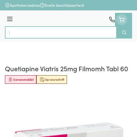
Ga naar de inhoud
Apothekersadvies
Snelle beschikbaarheid
Menu
Zoek
Product, merk, categorie...
Quetiapine Viatris 25mg Filmomh Tabl 60
Geneesmiddel
Op voorschrift