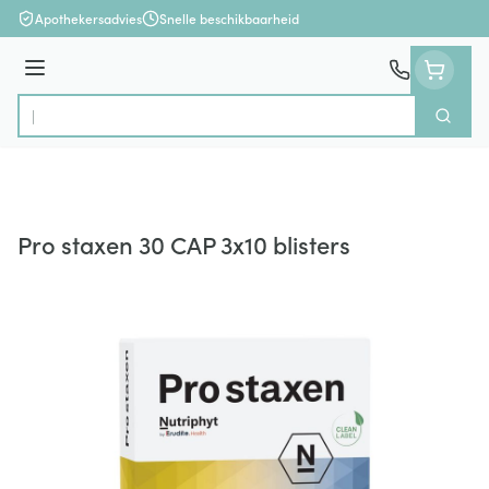
Ga naar de inhoud
Apothekersadvies
Snelle beschikbaarheid
Menu
Zoek
Product, merk, categorie...
Pro staxen 30 CAP 3x10 blisters