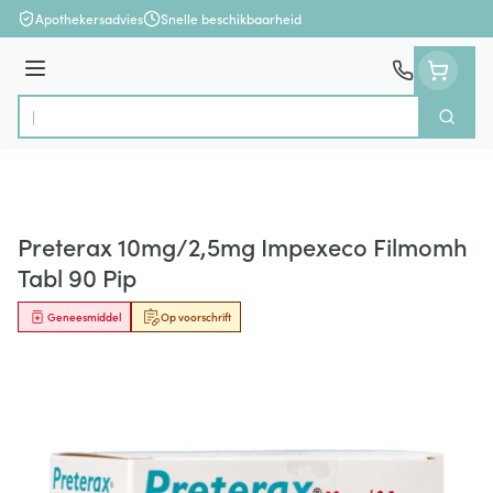
Ga naar de inhoud
Apothekersadvies
Snelle beschikbaarheid
Menu
Zoek
Product, merk, categorie...
Preterax 10mg/2,5mg Impexeco Filmomh
Tabl 90 Pip
Geneesmiddel
Op voorschrift