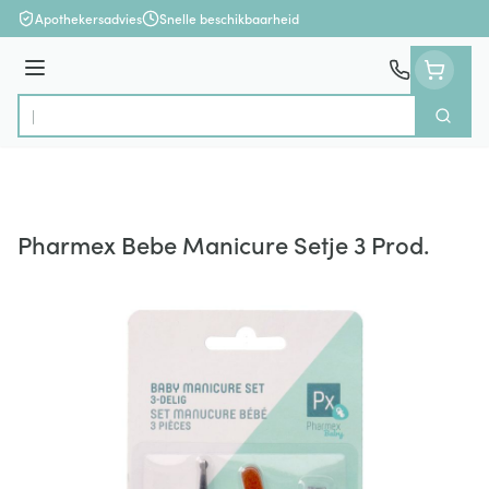
Ga naar de inhoud
Apothekersadvies
Snelle beschikbaarheid
Menu
Zoek
Product, merk, categorie...
Pharmex Bebe Manicure Setje 3 Prod.