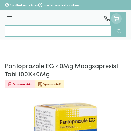
Ga naar de inhoud
Apothekersadvies
Snelle beschikbaarheid
Menu
Zoek
Product, merk, categorie...
Pantoprazole EG 40Mg Maagsapresist
Tabl 100X40Mg
Geneesmiddel
Op voorschrift