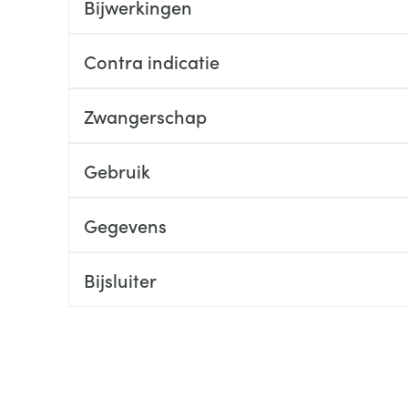
Bijwerkingen
ging
Supplementen
Insectenwe
Mondmaskers
middelen
Contra indicatie
ssen
 -
Zwangerschap
id
d
Gebruik
Gegevens
Bijsluiter
Zelfbruiner
Scheren