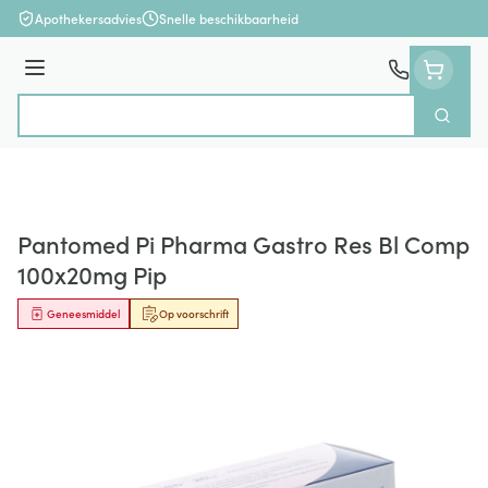
Ga naar de inhoud
Apothekersadvies
Snelle beschikbaarheid
Menu
Zoek
Product, merk, categorie...
Pantomed Pi Pharma Gastro Res Bl Comp
100x20mg Pip
Geneesmiddel
Op voorschrift